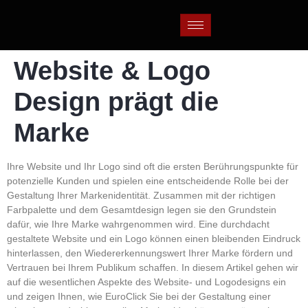
Website & Logo
Design prägt die
Marke
Ihre Website und Ihr Logo sind oft die ersten Berührungspunkte für
potenzielle Kunden und spielen eine entscheidende Rolle bei der
Gestaltung Ihrer Markenidentität. Zusammen mit der richtigen
Farbpalette und dem Gesamtdesign legen sie den Grundstein
dafür, wie Ihre Marke wahrgenommen wird. Eine durchdacht
gestaltete Website und ein Logo können einen bleibenden Eindruck
hinterlassen, den Wiedererkennungswert Ihrer Marke fördern und
Vertrauen bei Ihrem Publikum schaffen. In diesem Artikel gehen wir
auf die wesentlichen Aspekte des Website- und Logodesigns ein
und zeigen Ihnen, wie
EuroClick
Sie bei der Gestaltung einer